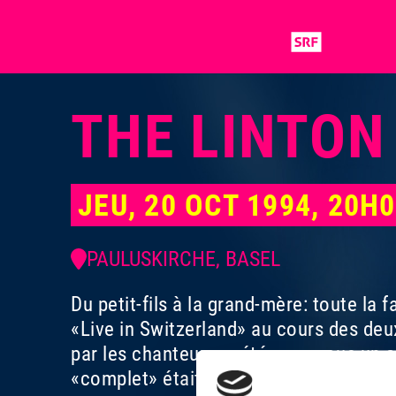
THE LINTON
JEU, 20 OCT 1994, 20H
PAULUSKIRCHE, BASEL
Du petit-fils à la grand-mère: toute la
«Live in Switzerland» au cours des deu
par les chanteurs, a été pour nous un 
«complet» était à portée de main dès 