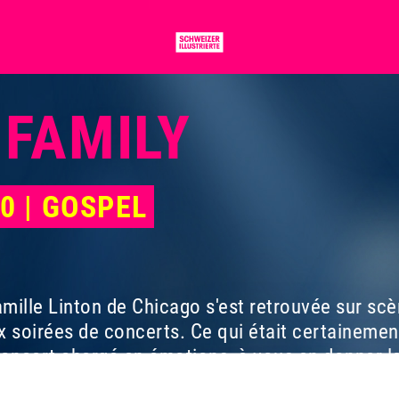
 FAMILY
00 | GOSPEL
 famille Linton de Chicago s'est retrouvée sur s
x soirées de concerts. Ce qui était certainemen
concert chargé en émotions, à vous en donner l
la sortie du programme.