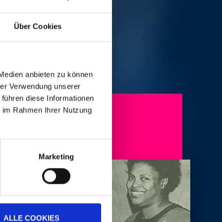
Über Cookies
 Medien anbieten zu können
hrer Verwendung unserer
 führen diese Informationen
0H00
ie im Rahmen Ihrer Nutzung
Marketing
ALLE COOKIES