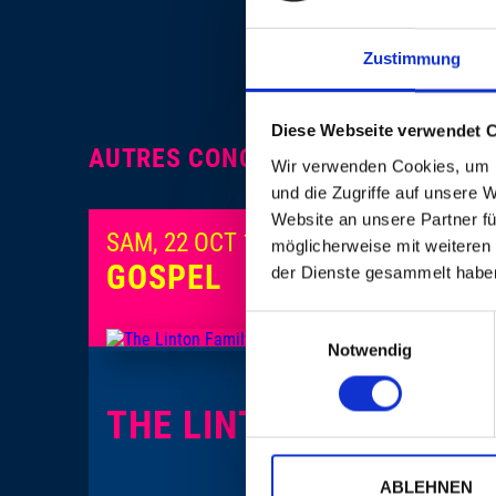
Zustimmung
Diese Webseite verwendet 
AUTRES CONCERTS
Wir verwenden Cookies, um I
und die Zugriffe auf unsere 
Website an unsere Partner fü
SAM, 22 OCT 1994, 20H00
möglicherweise mit weiteren
GOSPEL
der Dienste gesammelt habe
Einwilligungsauswahl
Notwendig
THE LINTON FAMILY
ABLEHNEN