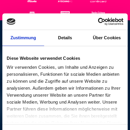
URS HUBSCHMID
Zustimmung
Details
Über Cookies
ENSEMBLE
Diese Webseite verwendet Cookies
VEN, 14 OCT 1994, 12H00 |
Wir verwenden Cookies, um Inhalte und Anzeigen zu
MITARBEITER-LUNCHKONZERT
personalisieren, Funktionen für soziale Medien anbieten
zu können und die Zugriffe auf unsere Website zu
CIBA, BASEL
analysieren. Außerdem geben wir Informationen zu Ihrer
Verwendung unserer Website an unsere Partner für
soziale Medien, Werbung und Analysen weiter. Unsere
Partner führen diese Informationen möglicherweise mit
LA MÊME SOIRÉE
weiteren Daten zusammen, die Sie ihnen bereitgestellt
haben oder die sie im Rahmen Ihrer Nutzung der Dienste
gesammelt haben.