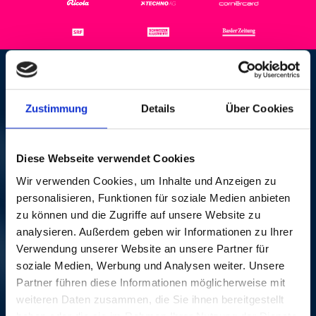
BONNIE TAYLOR
Zustimmung
Details
Über Cookies
QUINTET
JEU, 21 OCT 1993,
Diese Webseite verwendet Cookies
15H00 | SWINGIN'
Wir verwenden Cookies, um Inhalte und Anzeigen zu
personalisieren, Funktionen für soziale Medien anbieten
AFTERNOON
zu können und die Zugriffe auf unsere Website zu
analysieren. Außerdem geben wir Informationen zu Ihrer
Verwendung unserer Website an unsere Partner für
Ciba, Basel
soziale Medien, Werbung und Analysen weiter. Unsere
AUTRES CONCERTS
Partner führen diese Informationen möglicherweise mit
weiteren Daten zusammen, die Sie ihnen bereitgestellt
SPITALKONZERT
mer, 20 oct 1993, 15H00