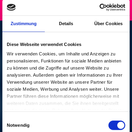
Zustimmung
Details
Über Cookies
MR. ACKER BILK AND
Diese Webseite verwendet Cookies
HIS PARAMOUNT JAZZ
Wir verwenden Cookies, um Inhalte und Anzeigen zu
BAND
personalisieren, Funktionen für soziale Medien anbieten
zu können und die Zugriffe auf unsere Website zu
analysieren. Außerdem geben wir Informationen zu Ihrer
LUN, 22 OCT 1990,
Verwendung unserer Website an unsere Partner für
soziale Medien, Werbung und Analysen weiter. Unsere
20H00 | HAPPY-DIXIE-
Partner führen diese Informationen möglicherweise mit
NIGHT
weiteren Daten zusammen, die Sie ihnen bereitgestellt
haben oder die sie im Rahmen Ihrer Nutzung der Dienste
gesammelt haben.
Festsaal, Mustermesse Basel
Einwilligungsauswahl
Notwendig
Mettez un poignée d'excellents musiciens de dixie,