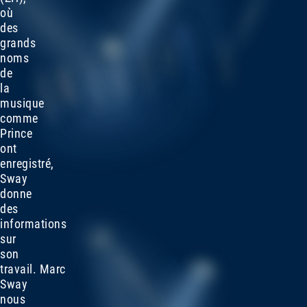
où
des
grands
noms
de
la
musique
comme
Prince
ont
enregistré,
Sway
donne
des
informations
sur
son
travail. Marc
Sway
nous