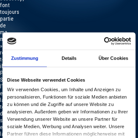
font
toujours
partie
de
ma
musique
»,
révèle-
Zustimmung
Details
Über Cookies
t-
il.
Pour
Sway,
Diese Webseite verwendet Cookies
l'équilibre
Wir verwenden Cookies, um Inhalte und Anzeigen zu
entre
personalisieren, Funktionen für soziale Medien anbieten
la
zu können und die Zugriffe auf unsere Website zu
technique
analysieren. Außerdem geben wir Informationen zu Ihrer
de
Verwendung unserer Website an unsere Partner für
studio
et
soziale Medien, Werbung und Analysen weiter. Unsere
la
Partner führen diese Informationen möglicherweise mit