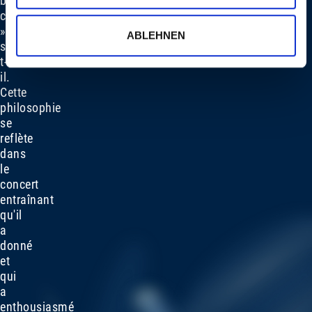
bonne
chanson
»,
ABLEHNEN
souligne-
t-
il.
Cette
philosophie
se
reflète
dans
le
concert
entraînant
qu'il
a
donné
et
qui
a
enthousiasmé