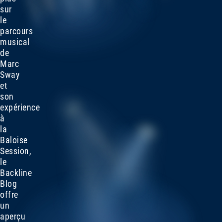
sur
le
parcours
musical
de
Marc
Sway
et
son
expérience
à
la
Baloise
Session,
le
Backline
Blog
offre
un
aperçu