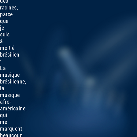
des
racines,
parce
que
je
suis
à
moitié
brésilien
:
La
musique
brésilienne,
la
musique
afro-
américaine,
qui
me
marquent
beaucoup,