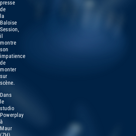
presse
de
la
Baloise
Session,
il
montre
son
impatience
de
monter
sur
scène.
Dans
le
studio
Powerplay
à
Maur
(ZH),