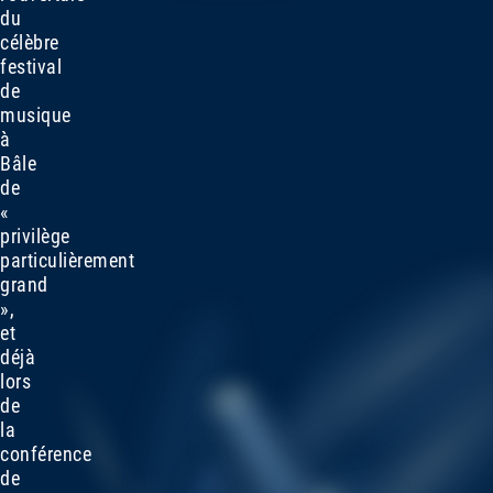
du
célèbre
festival
de
musique
à
Bâle
de
«
privilège
particulièrement
grand
»,
et
déjà
lors
de
la
conférence
de