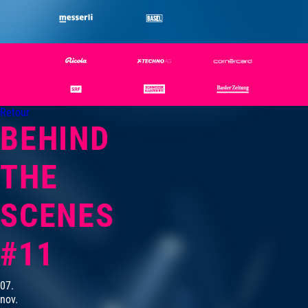
Retour
BEHIND
THE
SCENES
#11
07.
nov.