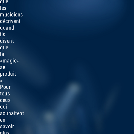
que
les
musiciens
décrivent
quand
ils
disent
que
la
«magie»
se
produit
».
Pour
tous
ceux
qui
souhaitent
en
savoir
plus