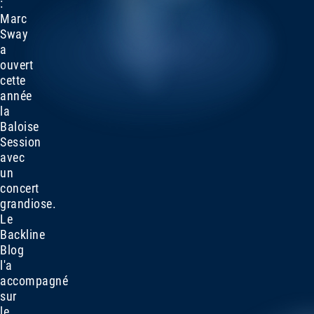
:
Marc
Sway
a
ouvert
cette
année
la
Baloise
Session
avec
un
concert
grandiose.
Le
Backline
Blog
l'a
accompagné
sur
le