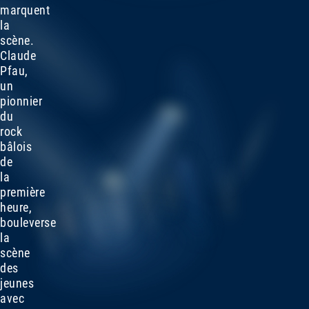
marquent
la
scène.
Claude
Pfau,
un
pionnier
du
rock
bâlois
de
la
première
heure,
bouleverse
la
scène
des
jeunes
avec