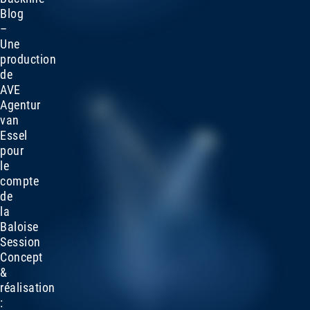
Blog
–
Une
production
de
AVE
Agentur
van
Essel
pour
le
compte
de
la
Baloise
Session
Concept
&
réalisation
: