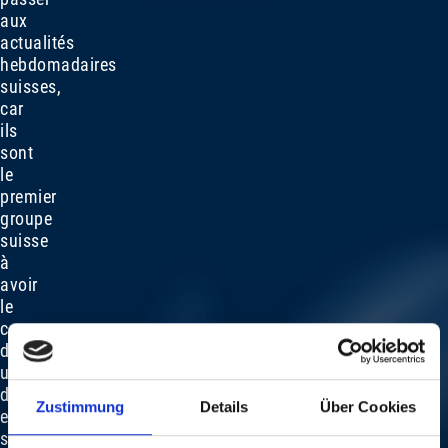
aux
actualités
hebdomadaires
suisses,
car
ils
sont
le
premier
groupe
suisse
à
avoir
le
courage
d'enregistrer
un
disque
Zustimmung
Details
Über Cookies
en
studio