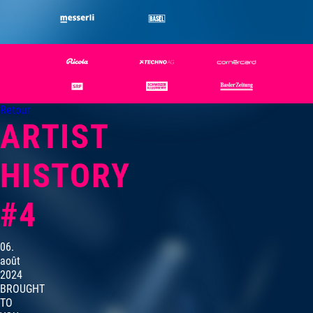
Retour
ARTIST
HISTORY
#4
06.
août
2024
BROUGHT
TO