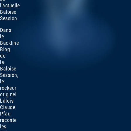
l'actuelle
Baloise
Session.
Dans
le
Backline
Blog
de
la
Baloise
Session,
le
rockeur
originel
bâlois
Claude
Pfau
raconte
les