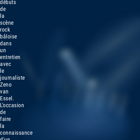
débuts
de
la
scène
rock
bâloise
dans
un
entretien
avec
le
journaliste
Zeno
van
Essel.
L'occasion
de
faire
la
connaissance
d'un