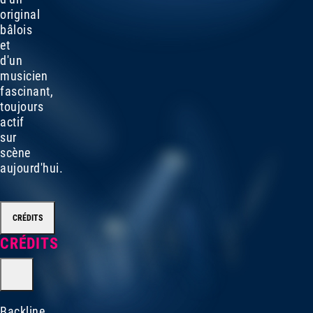
original
bâlois
et
d'un
musicien
fascinant,
toujours
actif
sur
scène
aujourd'hui.
CRÉDITS
CRÉDITS
Backline