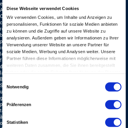
en
Diese Webseite verwendet Cookies
Angleterre.
Cette
Wir verwenden Cookies, um Inhalte und Anzeigen zu
culture
personalisieren, Funktionen für soziale Medien anbieten
rock
zu können und die Zugriffe auf unsere Website zu
bâloise
analysieren. Außerdem geben wir Informationen zu Ihrer
précoce
Verwendung unserer Website an unsere Partner für
inspire
soziale Medien, Werbung und Analysen weiter. Unsere
les
Partner führen diese Informationen möglicherweise mit
fondateurs
weiteren Daten zusammen, die Sie ihnen bereitgestellt
de
la
haben oder die sie im Rahmen Ihrer Nutzung der Dienste
Baloise
gesammelt haben.
Einwilligungsauswahl
Session,
Notwendig
une
génération
plus
Präferenzen
tard,
à
Statistiken
organiser