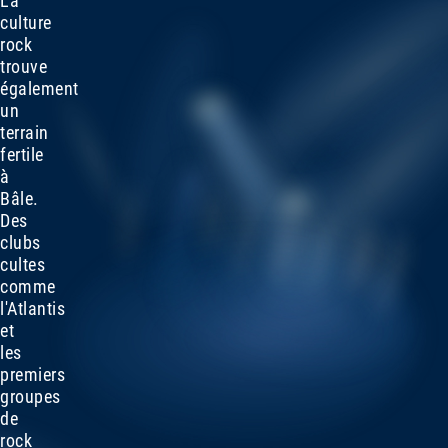
La
culture
rock
trouve
également
un
terrain
fertile
à
Bâle.
Des
clubs
cultes
comme
l'Atlantis
et
les
premiers
groupes
de
rock