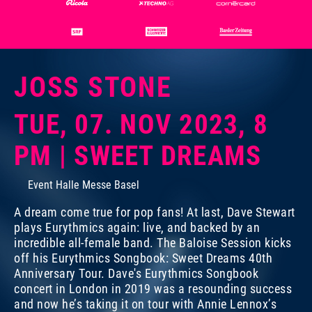
JOSS STONE
TUE, 07. NOV 2023, 8
PM | SWEET DREAMS
Event Halle Messe Basel
A dream come true for pop fans! At last, Dave Stewart
plays Eurythmics again: live, and backed by an
incredible all-female band. The Baloise Session kicks
off his Eurythmics Songbook: Sweet Dreams 40th
Anniversary Tour. Dave's Eurythmics Songbook
concert in London in 2019 was a resounding success
and now he’s taking it on tour with Annie Lennox’s