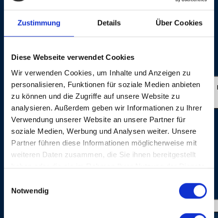
AG: Beatrice Stirnimann Producer for Baloise
Session/Session Basel AG: Thom Schmidt Production
Zustimmung
Details
Über Cookies
for Baloise Session/Session Basel AG: BBM
Productions, Wallbach (Switzerland) Director: Roli
Bärlocher Sound: Ron Kurz ©: Session Basel AG 2023
Diese Webseite verwendet Cookies
Live Photos: © Dominik Plüss
Wir verwenden Cookies, um Inhalte und Anzeigen zu
personalisieren, Funktionen für soziale Medien anbieten
SUPER DUPER LOVE
zu können und die Zugriffe auf unsere Website zu
analysieren. Außerdem geben wir Informationen zu Ihrer
Verwendung unserer Website an unsere Partner für
soziale Medien, Werbung und Analysen weiter. Unsere
Partner führen diese Informationen möglicherweise mit
weiteren Daten zusammen, die Sie ihnen bereitgestellt
haben oder die sie im Rahmen Ihrer Nutzung der Dienste
gesammelt haben.
Einwilligungsauswahl
IMAGE GALLERY
Notwendig