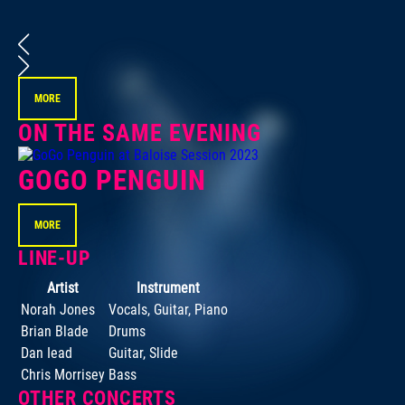
MORE
ON THE SAME EVENING
GOGO PENGUIN
MORE
LINE-UP
Artist
Instrument
Norah Jones
Vocals, Guitar, Piano
Brian Blade
Drums
Dan Iead
Guitar, Slide
Chris Morrisey
Bass
OTHER CONCERTS