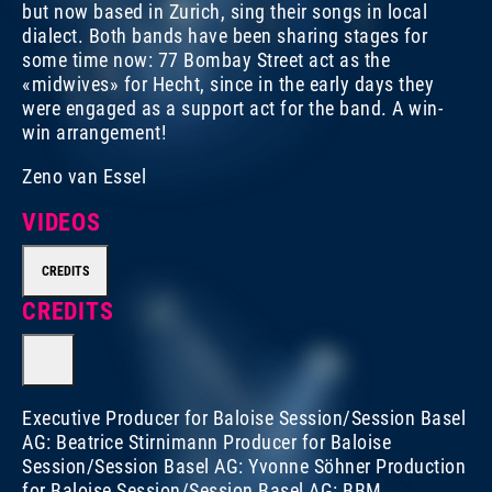
but now based in Zurich, sing their songs in local
dialect. Both bands have been sharing stages for
some time now: 77 Bombay Street act as the
«midwives» for Hecht, since in the early days they
were engaged as a support act for the band. A win-
win arrangement!
Zeno van Essel
VIDEOS
CREDITS
CREDITS
Executive Producer for Baloise Session/Session Basel
AG: Beatrice Stirnimann Producer for Baloise
Session/Session Basel AG: Yvonne Söhner Production
for Baloise Session/Session Basel AG: BBM