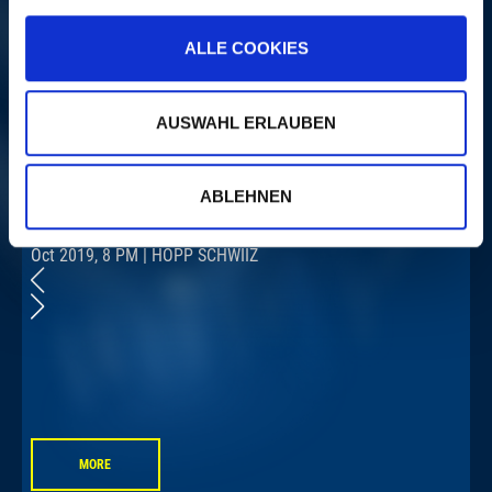
ALLE COOKIES
AUSWAHL ERLAUBEN
ABLEHNEN
77 BOMBAY STREET
Fri, 18.
Oct 2019, 8 PM | HOPP SCHWIIZ
O
MORE