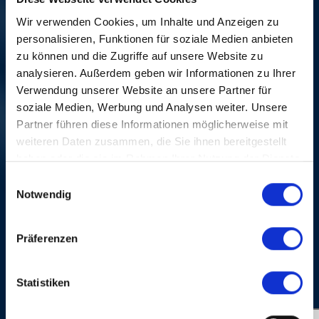
Wir verwenden Cookies, um Inhalte und Anzeigen zu
personalisieren, Funktionen für soziale Medien anbieten
zu können und die Zugriffe auf unsere Website zu
analysieren. Außerdem geben wir Informationen zu Ihrer
Verwendung unserer Website an unsere Partner für
soziale Medien, Werbung und Analysen weiter. Unsere
Partner führen diese Informationen möglicherweise mit
weiteren Daten zusammen, die Sie ihnen bereitgestellt
haben oder die sie im Rahmen Ihrer Nutzung der Dienste
gesammelt haben.
HERBERT GRÖNEMEYER
Einwilligungsauswahl
Notwendig
Sat, 12. Oct 2019, 9.15 PM | OPENING NIGHT
Sa
Präferenzen
MORE
Statistiken
PORTRAITS