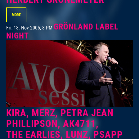
MORE
GRÖNLAND LABEL
Fri, 18. Nov 2005, 8 PM
NIGHT
KIRA, MERZ, PETRA JEAN
PHILLIPSON, AK4711,
THE EARLIES, LUNZ, PSAPP