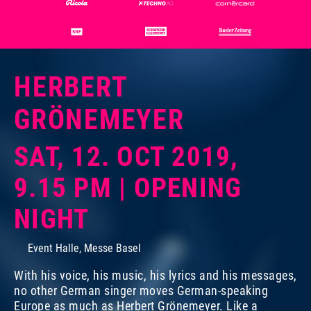
HERBERT
GRÖNEMEYER
SAT, 12. OCT 2019,
9.15 PM | OPENING
NIGHT
Event Halle, Messe Basel
With his voice, his music, his lyrics and his messages,
no other German singer moves German-speaking
Europe as much as Herbert Grönemeyer. Like a