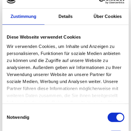
Zustimmung
Details
Über Cookies
Diese Webseite verwendet Cookies
Wir verwenden Cookies, um Inhalte und Anzeigen zu
MAKE IT UP
SH
personalisieren, Funktionen für soziale Medien anbieten
zu können und die Zugriffe auf unsere Website zu
analysieren. Außerdem geben wir Informationen zu Ihrer
Verwendung unserer Website an unsere Partner für
CREDITS
soziale Medien, Werbung und Analysen weiter. Unsere
IMAGE GALLERY
Partner führen diese Informationen möglicherweise mit
weiteren Daten zusammen, die Sie ihnen bereitgestellt
haben oder die sie im Rahmen Ihrer Nutzung der Dienste
gesammelt haben.
Einwilligungsauswahl
Notwendig