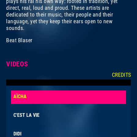
plays his raï his own way: rooted in tradition, yet
direct, real, loud and proud. These artists are
dedicated to their music, their people and their
language, yet they keep their ears open to new
sounds.
Beat Blaser
VIDEOS
CREDITS
This
The media could not be loaded, either because the
is
server or network failed or because the format is not
AÏCHA
a
supported.
modal
window.
C'EST LA VIE
DIDI