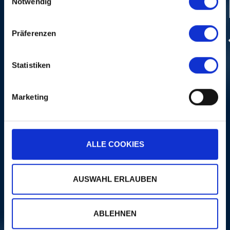
Notwendig
Präferenzen
Photo:
Dominik Plüss
Statistiken
KHALED
Tue, 30. Oct 2012, 9.45 PM | AROUND
Marketing
THE WORLD
T
ALLE COOKIES
AUSWAHL ERLAUBEN
MORE
ABLEHNEN