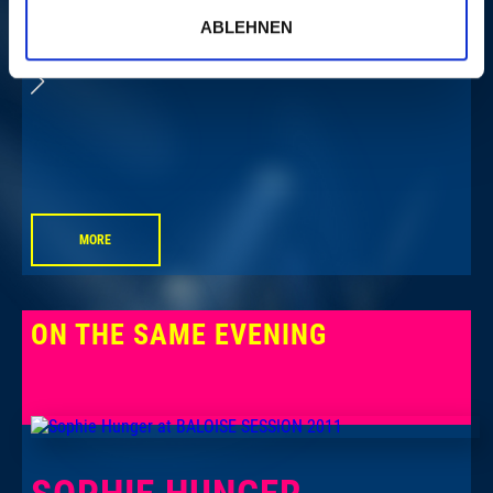
Sat, 22. Oct 2011, 9.45
ABLEHNEN
PM | CULT.
P
MORE
ON THE SAME EVENING