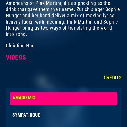
Americans of Pink Martini, it’s as prickling as the
drink that gave them their name. Zurich singer Sophie
Hunger and her band deliver a mix of moving lyrics,
heavily laden with meaning. Pink Martini and Sophie
Hunger bring us two ways of translating the world
into song.
Christian Hug
VIDEOS
CREDITS
This
The media could not be loaded, either because the
is
server or network failed or because the format is not
AMADO MIO
a
supported.
modal
window.
SYMPATHIQUE