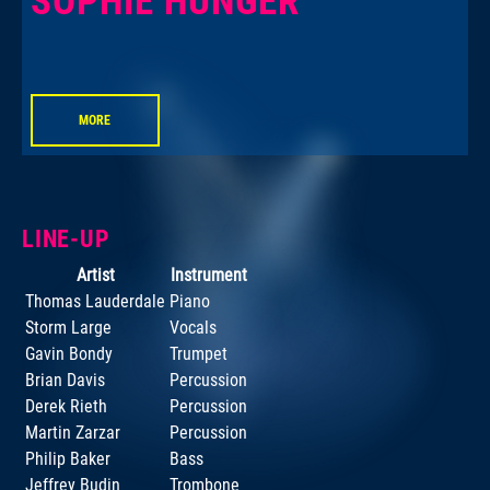
SOPHIE HUNGER
MORE
LINE-UP
Artist
Instrument
Thomas Lauderdale
Piano
Storm Large
Vocals
Gavin Bondy
Trumpet
Brian Davis
Percussion
Derek Rieth
Percussion
Martin Zarzar
Percussion
Philip Baker
Bass
Jeffrey Budin
Trombone