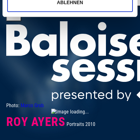
ABLEHNEN
Photo:
Marco Grob
ROY AYERS
J
Portraits 2010
Por