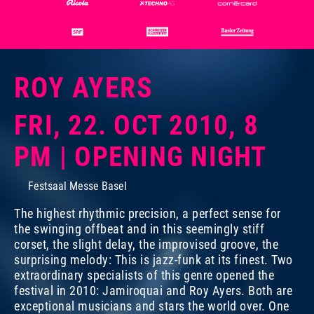
ROY AYERS
FRI, 22. OCT 2010, 8
PM | OPENING NIGHT
Festsaal Messe Basel
The highest rhythmic precision, a perfect sense for
the swinging offbeat and in this seemingly stiff
corset, the slight delay, the improvised groove, the
surprising melody: This is jazz-funk at its finest. Two
extraordinary specialists of this genre opened the
festival in 2010: Jamiroquai and Roy Ayers. Both are
exceptional musicians and stars the world over. One