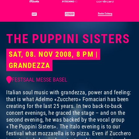
THE PUPPINI SISTERS
Photo:
Dominik Plüss
SAT, 08. NOV 2008, 8 PM |
GRANDEZZA
FESTSAAL MESSE BASEL
Italian soul music with grandezza, power and feeling:
that is what Adelmo «Zucchero» Fornaciari has been
creating for the last 25 years. In two back-to-back
concert evenings, he graced the stage – and on the
second evening, he was backed by the vocal group
«The Puppini Sisters». The Italo evening is to our
festival what mozzarella is to pizza. Even if Zucchero