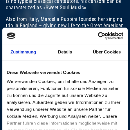
is no typical classical cantautore, his canzoni can be
characterized as «Sweet Soul Music».
Also from Italy, Marcella Puppini founded her singing
THE PUPPINI SISTERS
T
trio in England – giving new life to the Great American
Songbook.
SAT, 08. NOV 2008, 8 PM | GRANDEZZA
SA
Martin Schäfer
Zustimmung
Details
Über Cookies
WITH THE KIND SUPPORT OF
Diese Webseite verwendet Cookies
ASSOCIATION «FRIENDS OF THE BALOISE SESSION»
Wir verwenden Cookies, um Inhalte und Anzeigen zu
personalisieren, Funktionen für soziale Medien anbieten
zu können und die Zugriffe auf unsere Website zu
analysieren. Außerdem geben wir Informationen zu Ihrer
IMAGE GALLERY
Verwendung unserer Website an unsere Partner für
soziale Medien, Werbung und Analysen weiter. Unsere
Partner führen diese Informationen möglicherweise mit