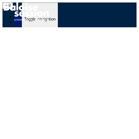
EN
EN
Toggle navigation
DE
FR
Programme
Festival
Partner
Backline Blog
Newsletter