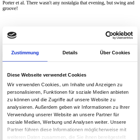
Porter et al. There wasn't any nostalgia that evening, but swing and
groove!
Beat Blaser
Videos
Zustimmung
Details
Über Cookies
Credits
Credits
Diese Webseite verwendet Cookies
Wir verwenden Cookies, um Inhalte und Anzeigen zu
Executive Producer for Swiss Television (SF): Yvonne Söhner
personalisieren, Funktionen für soziale Medien anbieten
Executive Producers for Avo Session/Session Basel AG: Matthias
zu können und die Zugriffe auf unsere Website zu
Müller and Beatrice Stirnimann Director: Roli Bärlocher, BBM
Productions, Wallbach (Switzerland) Sound: Ron Kurz, Hard
analysieren. Außerdem geben wir Informationen zu Ihrer
Studios, Zürich (Switzerland) Live Photos: © Dominik Plüss
Verwendung unserer Website an unsere Partner für
soziale Medien, Werbung und Analysen weiter. Unsere
Mornin'
Partner führen diese Informationen möglicherweise mit
weiteren Daten zusammen, die Sie ihnen bereitgestellt