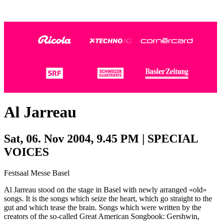
Photo:
Photo:
Dominik Plüss
Marco Grob
Al Jarreau
Sat, 06. Nov 2004, 9.45 PM | SPECIAL
VOICES
Festsaal Messe Basel
Al Jarreau stood on the stage in Basel with newly arranged «old»
songs. It is the songs which seize the heart, which go straight to the
gut and which tease the brain. Songs which were written by the
creators of the so-called Great American Songbook: Gershwin,