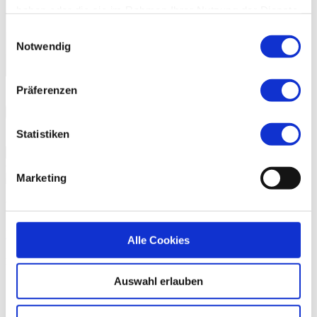
haben oder die sie im Rahmen Ihrer Nutzung der Dienste
gesammelt haben.
Einwilligungsauswahl
Notwendig
Image Gallery
Präferenzen
More
Portraits
Statistiken
More
On the same evening
Marketing
Leipzig Big Band
More
Alle Cookies
Line-up
Auswahl erlauben
Artist
Instrument
Al Jarreau
Vocalist