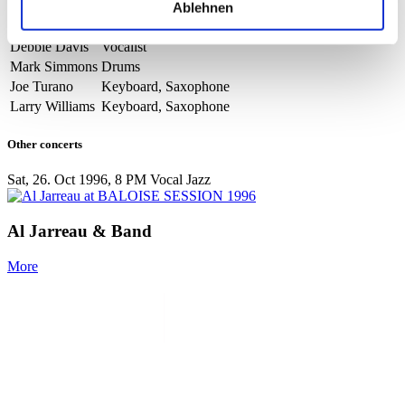
Chris Walker
Bass, Musical Director
Ablehnen
Ross Bolton
Guitar
Debbie Davis
Vocalist
Mark Simmons
Drums
Joe Turano
Keyboard, Saxophone
Larry Williams
Keyboard, Saxophone
Other concerts
Sat, 26. Oct 1996, 8 PM
Vocal Jazz
Al Jarreau & Band
More