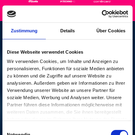
Zustimmung
Details
Über Cookies
PATENT OCHSNER
SAT, 31. AUG 2002, 8
Diese Webseite verwendet Cookies
Wir verwenden Cookies, um Inhalte und Anzeigen zu
PM | EXPO - CARTE
personalisieren, Funktionen für soziale Medien anbieten
zu können und die Zugriffe auf unsere Website zu
POSTALE
analysieren. Außerdem geben wir Informationen zu Ihrer
Verwendung unserer Website an unsere Partner für
Hauptbühne, Artplage Biel-Bienne
soziale Medien, Werbung und Analysen weiter. Unsere
In 2002, the Swiss national exposition took place in
Partner führen diese Informationen möglicherweise mit
Bienne. In conjunction with this event, the music
weiteren Daten zusammen, die Sie ihnen bereitgestellt
festival which later evolved into the ‪BALOISE
haben oder die sie im Rahmen Ihrer Nutzung der Dienste
SESSION, organized an event with Swiss rock pioneers
gesammelt haben.
Einwilligungsauswahl
Rumpelstilz, who took the stage in their original line-
Notwendig