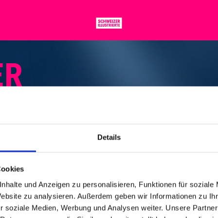
ER
2001, 8 PM | ROMA
Details
and velvety melodies, the British Chris de Burgh
Cookies
guitar call out in a broad band of sounds for m
nhalte und Anzeigen zu personalisieren, Funktionen für soziale
ds, who fell at his feet to worship him and who
Website zu analysieren. Außerdem geben wir Informationen zu I
 romanticism. Hits like «High On Emotion», «T
r soziale Medien, Werbung und Analysen weiter. Unsere Partner