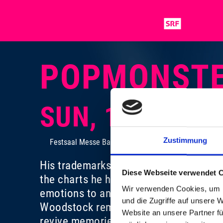
POPMONST
SUN, 11. NOV 
Zustimmung
Festsaal Messe Basel
His trademarks are intense love songs 
Diese Webseite verwendet 
the charts he has made his travelling 
Wir verwenden Cookies, um I
emotions to an audience in the thousan
und die Zugriffe auf unsere 
Woodstock reminiscences and campfire
Website an unsere Partner fü
revive memories in us all.