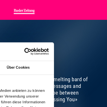
NTIC POP
Über Cookies
. As the epitome of the melting bard of
any years. He transmits messages and
 Medien anbieten zu können
 have internalized his vibe between
hrer Verwendung unserer
he Lady In Red» and «Missing You»
 führen diese Informationen