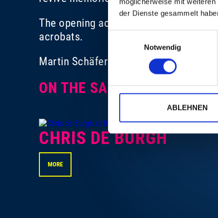
möglicherweise mit weiteren
der Dienste gesammelt habe
The opening act were the rising stars
acrobats.
Einwilligungsauswahl
Notwendig
Martin Schäfer
ON THE SAME EVENING
ABLEHNEN
CHRIS DE BURGH
MORE