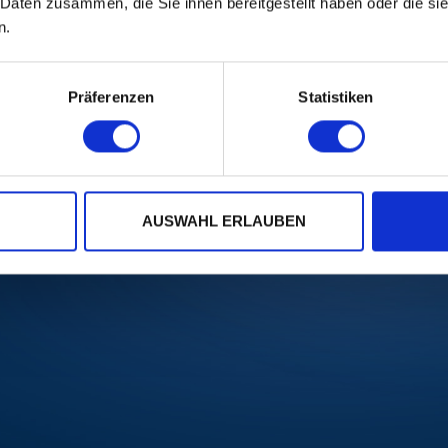
 Daten zusammen, die Sie ihnen bereitgestellt haben oder die s
n.
 of «Popmonster». Behind this pseudonym hide 
Präferenzen
Statistiken
AUSWAHL ERLAUBEN