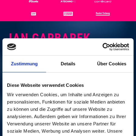
JAN GARBAREK
GROUP
Zustimmung
Details
Über Cookies
SUN, 12. NOV 2000, 8
PM | JAN GARBAREK
Diese Webseite verwendet Cookies
Festsaal Messe Basel
Wir verwenden Cookies, um Inhalte und Anzeigen zu
personalisieren, Funktionen für soziale Medien anbieten
Truly a worthy final evening for the 2000 festival
zu können und die Zugriffe auf unsere Website zu
edition: Jan Garbarek and his quartet have developed
analysieren. Außerdem geben wir Informationen zu Ihrer
an unmistakeable sound. Over the bouncy grooves of
Verwendung unserer Website an unsere Partner für
percussionist Marilyn Mazur, the humming base line
soziale Medien, Werbung und Analysen weiter. Unsere
of Eberhard Weber and the cunningly orchestrated