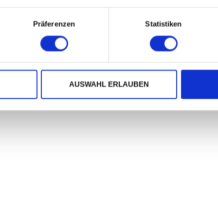
d music. If you closed your eyes, you hear
Präferenzen
Statistiken
G
AUSWAHL ERLAUBEN
NI SEXTET