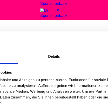
NCOLN QUAR
 8 PM | JAZZ-GALA
Details
Cookies
nhalte und Anzeigen zu personalisieren, Funktionen für soziale
hel Petrucciani only grew to a height of a
Website zu analysieren. Außerdem geben wir Informationen zu I
ion one of the biggest names in the world. 
r soziale Medien, Werbung und Analysen weiter. Unsere Partner
citing and new. The second star of the ev
 Daten zusammen, die Sie ihnen bereitgestellt haben oder die s
asel for the first time. Her singing dem
n.