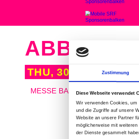
ABBEY LI
THU, 30. OCT 1997,
Zustimmung
MESSE BASEL
Diese Webseite verwendet 
Wir verwenden Cookies, um I
Due to a rare genetic disease, Mic
und die Zugriffe auf unsere 
as a pianist, he was without quest
Website an unsere Partner fü
yearly basis and every tour was ex
möglicherweise mit weiteren
drummer Max Roach, had come to B
der Dienste gesammelt habe