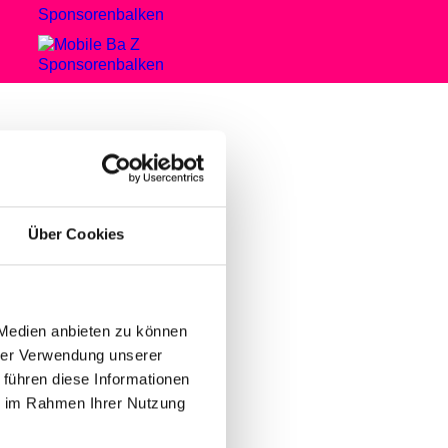
TET
Über Cookies
 Medien anbieten zu können
pproximately three feet, however,
hrer Verwendung unserer
He varied his repertoire on a
 führen diese Informationen
ening Abbey Lincoln, the wife of
ie im Rahmen Ihrer Nutzung
anded the audience’s undivided