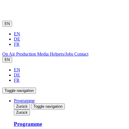
EN
EN
DE
FR
On Air
Production
Media
Helpers/Jobs
Contact
EN
EN
DE
FR
Toggle navigation
Programme
Zurück
Toggle navigation
Zurück
Programme