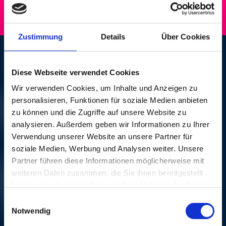
Zustimmung
Details
Über Cookies
ETTA JAMES
Diese Webseite verwendet Cookies
THU, 26. OCT 1995, 8
Wir verwenden Cookies, um Inhalte und Anzeigen zu
personalisieren, Funktionen für soziale Medien anbieten
PM | SOUL & BLUES
zu können und die Zugriffe auf unsere Website zu
analysieren. Außerdem geben wir Informationen zu Ihrer
Messe Basel
Verwendung unserer Website an unsere Partner für
soziale Medien, Werbung und Analysen weiter. Unsere
In the autumn of 1995, B.B. King’s dream of a big US
Partner führen diese Informationen möglicherweise mit
tour with Etta James came true. She came to Basel
weiteren Daten zusammen, die Sie ihnen bereitgestellt
without B.B., but the queen of soul was enough of a
haben oder die sie im Rahmen Ihrer Nutzung der Dienste
superstar to excite up to 30,000 people with her own
band. The Montreux discovery «D’Influence» was
gesammelt haben.
Einwilligungsauswahl
more than just a funky warm up band, since Prince,
Notwendig
Mick Jagger and Michael Jackson could hardly have