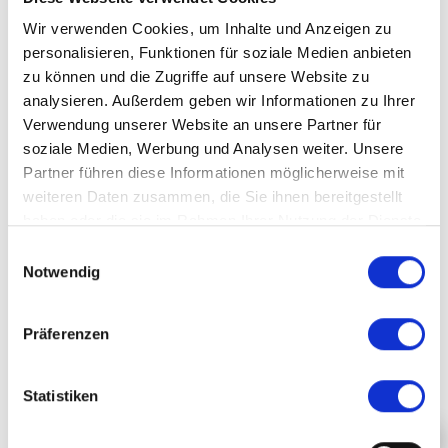
entire Chicago Linton family was on the stage
Wir verwenden Cookies, um Inhalte und Anzeigen zu
when the CD «Live in Switzerland» was
personalisieren, Funktionen für soziale Medien anbieten
recorded on both concert evenings. What felt
zu können und die Zugriffe auf unsere Website zu
like a church service to the singers was an
PARTNER
emotional concert that gave us chills down our
analysieren. Außerdem geben wir Informationen zu Ihrer
spines. The sign «sold out» was needed soon
Verwendung unserer Website an unsere Partner für
SPONSORS
after the concert had been announced…
soziale Medien, Werbung und Analysen weiter. Unsere
BENEFACTORS
Partner führen diese Informationen möglicherweise mit
FURTHER SUPPORTERS
weiteren Daten zusammen, die Sie ihnen bereitgestellt
BACKLINE BLOG
haben oder die sie im Rahmen Ihrer Nutzung der Dienste
gesammelt haben.
OTHER CONCERTS
Einwilligungsauswahl
NEWSLETTER
Notwendig
FRI, 21. OCT 1994, 8 PM
Präferenzen
GOSPEL
Statistiken