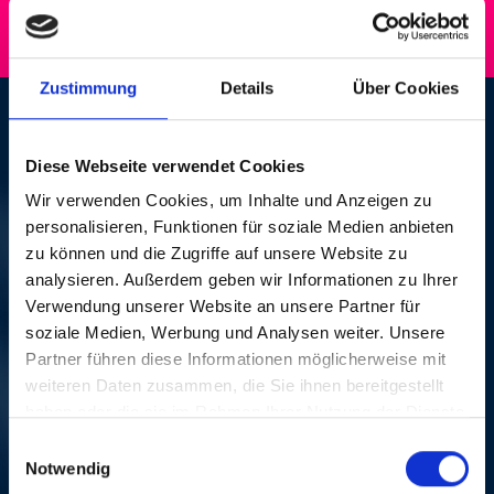
Zustimmung
Details
Über Cookies
STEVE COLEMAN &
Diese Webseite verwendet Cookies
FIVE ELEMENTS
Wir verwenden Cookies, um Inhalte und Anzeigen zu
personalisieren, Funktionen für soziale Medien anbieten
FRI, 25. OCT 1991, 9.45
zu können und die Zugriffe auf unsere Website zu
analysieren. Außerdem geben wir Informationen zu Ihrer
PM | NEW JAZZ
Verwendung unserer Website an unsere Partner für
soziale Medien, Werbung und Analysen weiter. Unsere
Kleiner Festsaal, Mustermesse Basel
Partner führen diese Informationen möglicherweise mit
The alto and soprano saxophonist Steve Coleman
weiteren Daten zusammen, die Sie ihnen bereitgestellt
went to the school of hard knocks in his work with
haben oder die sie im Rahmen Ihrer Nutzung der Dienste
Thad Jones & Dizzy Gillespie. The native of Chicago
gesammelt haben.
Einwilligungsauswahl
created a completely new music genre with his «Five
Notwendig
Elements», synthesizing funk, rap and jazz music.