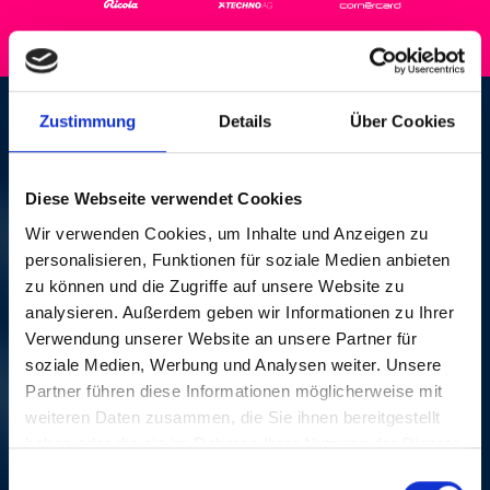
OSCAR PETERSON
Zustimmung
Details
Über Cookies
TRIO
Diese Webseite verwendet Cookies
Wir verwenden Cookies, um Inhalte und Anzeigen zu
WED, 30. APR 1986, 8 PM | JAZZ
personalisieren, Funktionen für soziale Medien anbieten
zu können und die Zugriffe auf unsere Website zu
MUSIKSAAL, STADTCASINO BASEL
analysieren. Außerdem geben wir Informationen zu Ihrer
Oscar Peterson first performed in the US in 1949 when
Verwendung unserer Website an unsere Partner für
«jazz king» Norman Granz invited him to perform in
soziale Medien, Werbung und Analysen weiter. Unsere
«Jazz at the Philharmonic» at Carnegie Hall in New
Partner führen diese Informationen möglicherweise mit
York. His performance was the sensation of the
weiteren Daten zusammen, die Sie ihnen bereitgestellt
concert and there was no stopping the rise to fame of
haben oder die sie im Rahmen Ihrer Nutzung der Dienste
one of the world’s greatest jazz pianists.
gesammelt haben.
Einwilligungsauswahl