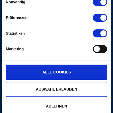
Notwendig
Präferenzen
Statistiken
LINE-UP
Marketing
ARTIST
INSTRUMENT
Oscar Peterson
Piano
ALLE COOKIES
Martin Drew
Drums
Niels-Henning Ørsted
AUSWAHL ERLAUBEN
Bass
Pedersen
ABLEHNEN