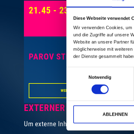
21.45 - 23.00 UHR
Diese Webseite verwendet 
Wir verwenden Cookies, um I
und die Zugriffe auf unsere 
Website an unsere Partner fü
möglicherweise mit weiteren
PAROV STELAR
der Dienste gesammelt habe
Einwilligungsauswahl
Notwendig
WEBSITE PAROV STELAR
EXTERNER INHALT
ABLEHNEN
Um externe Inhalte anzuzeigen, müssen