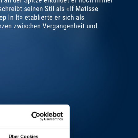
n an der Spitze erkundet er noch immer
hreibt seinen Stil als «If Matisse
In It» etablierte er sich als
enzen zwischen Vergangenheit und
Über Cookies