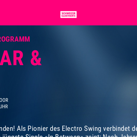
PROGRAMM
LAR
&
LOOR
 UHR
nden! Als Pionier des Electro Swing verbindet d