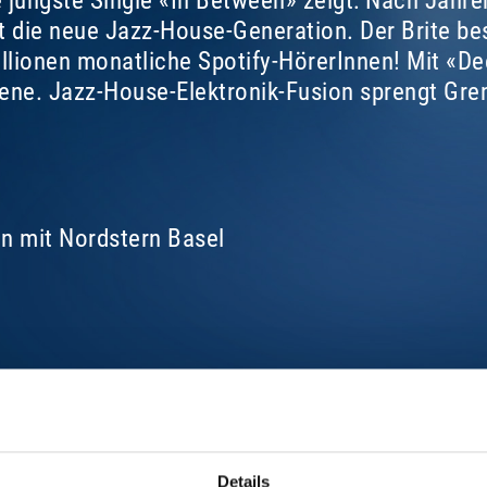
e jüngste Single «In Between» zeigt: Nach Jahre
t die neue Jazz-House-Generation. Der Brite besc
lionen monatliche Spotify-HörerInnen! Mit «Deep 
zene. Jazz-House-Elektronik-Fusion sprengt Gr
on mit Nordstern Basel
Details