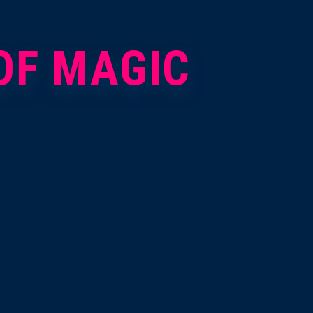
PARTNER
BACKLINE BLOG
 OF MAGIC
SPONSOREN
GÖNNER:INNEN
WEITERE
UNTERSTÜTZER:INNEN