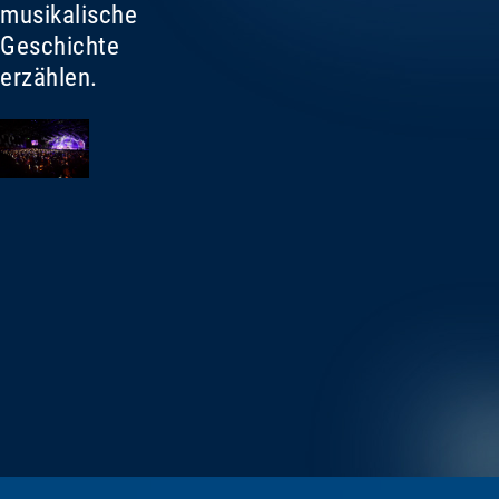
musikalische
Geschichte
erzählen.
This
is
a
modal
window.