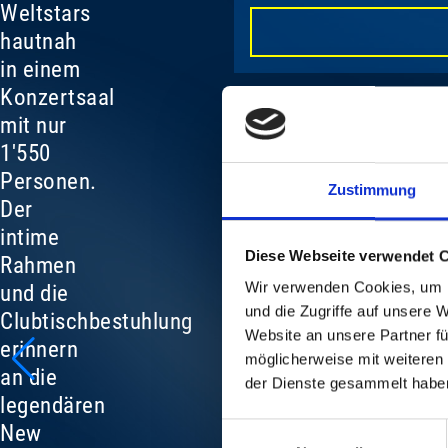
Weltstars
hautnah
in einem
Konzertsaal
mit nur
1'550
Personen.
Zustimmung
Der
intime
Diese Webseite verwendet 
Rahmen
Wir verwenden Cookies, um I
und die
und die Zugriffe auf unsere 
Clubtischbestuhlung
Website an unsere Partner fü
erinnern
möglicherweise mit weiteren
an die
der Dienste gesammelt habe
legendären
New
Einwilligungsauswahl