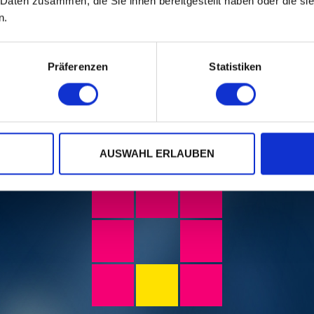
 Daten zusammen, die Sie ihnen bereitgestellt haben oder die s
n.
Präferenzen
Statistiken
Foto:
Dominik Plüss
AUSWAHL ERLAUBEN