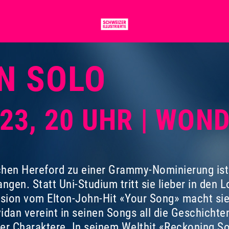
N SOLO
023, 20 UHR | WON
en Hereford zu einer Grammy-Nominierung ist la
ngen. Statt Uni-Studium tritt sie lieber in den 
ersion vom Elton-John-Hit «Your Song» macht si
dan vereint in seinen Songs all die Geschichten
r Charaktere. In seinem Welthit «Reckoning So