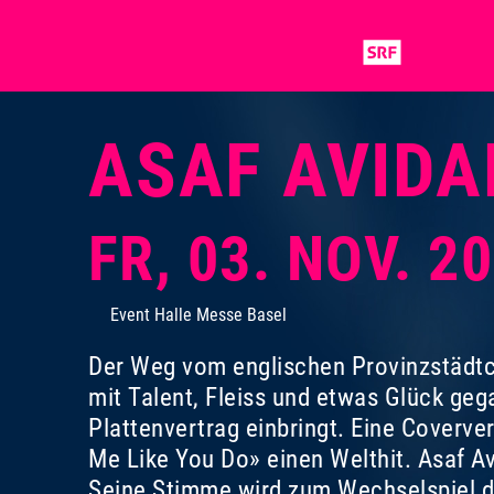
ASAF AVIDA
FR, 03. NOV. 2
Event Halle Messe Basel
Der Weg vom englischen Provinzstädtch
mit Talent, Fleiss und etwas Glück gega
Plattenvertrag einbringt. Eine Coverv
Me Like You Do» einen Welthit. Asaf Avi
Seine Stimme wird zum Wechselspiel de