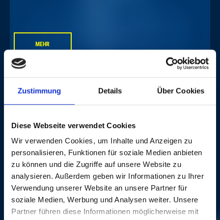
MEHR
Zustimmung
Details
Über Cookies
LINE-UP
Diese Webseite verwendet Cookies
Wir verwenden Cookies, um Inhalte und Anzeigen zu
personalisieren, Funktionen für soziale Medien anbieten
KÜNSTLER:IN
INSTRUMENT
zu können und die Zugriffe auf unsere Website zu
analysieren. Außerdem geben wir Informationen zu Ihrer
Noah Veraguth
Vocals, Guitar
Verwendung unserer Website an unsere Partner für
Simon Spahr
Vocals, Guitar
soziale Medien, Werbung und Analysen weiter. Unsere
CREDITS
Partner führen diese Informationen möglicherweise mit
Gabriel Spahni
Vocals, Bass