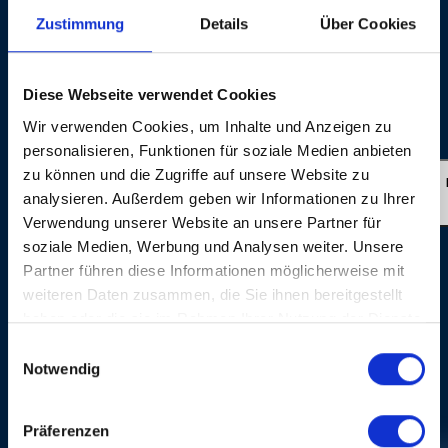
AG: Beatrice Stirnimann Producer for Baloise
Zustimmung
Details
Über Cookies
Session/Session Basel AG: Yvonne Söhner Production
for Baloise Session/Session Basel AG: BBM
Productions, Wallbach (Switzerland) Director: Roli
Diese Webseite verwendet Cookies
Bärlocher Sound: Ron Kurz ©: Session Basel AG 2015
Wir verwenden Cookies, um Inhalte und Anzeigen zu
Live Photos: © Dominik Plüss
personalisieren, Funktionen für soziale Medien anbieten
zu können und die Zugriffe auf unsere Website zu
2025
analysieren. Außerdem geben wir Informationen zu Ihrer
Verwendung unserer Website an unsere Partner für
soziale Medien, Werbung und Analysen weiter. Unsere
Partner führen diese Informationen möglicherweise mit
weiteren Daten zusammen, die Sie ihnen bereitgestellt
haben oder die sie im Rahmen Ihrer Nutzung der Dienste
gesammelt haben.
Einwilligungsauswahl
Notwendig
FOTOGALERIE
Präferenzen