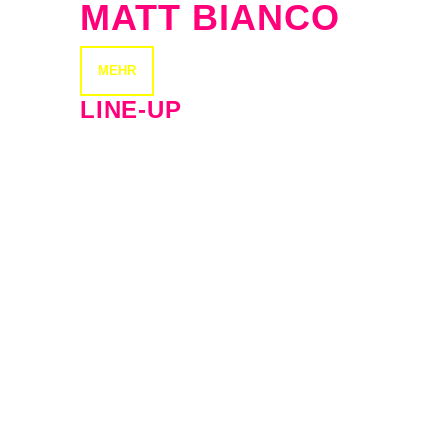
MATT BIANCO
MEHR
LINE-UP
Künstler:In
Instrument
Lisa Stansfield
Vocals
Davide Giovanni
Drums
Davide Mantovani
Bass
David Oliver
Keyboard, Musical Director
Ian Devaney
Keyboard
John Thirkell
Trumpet
Mark Corgrove
Percussion
Michael Donnelly
Saxophone
Terry Lewis
Guitar
Wendy Rose
Backing Vocals