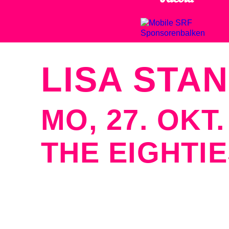
LISA STA
MO, 27. OKT.
THE EIGHTI
Event Halle, Messe Basel
Zwei Namen, ein Jahrzehnt. Matt B
Und für genau diesen Glanz ist di