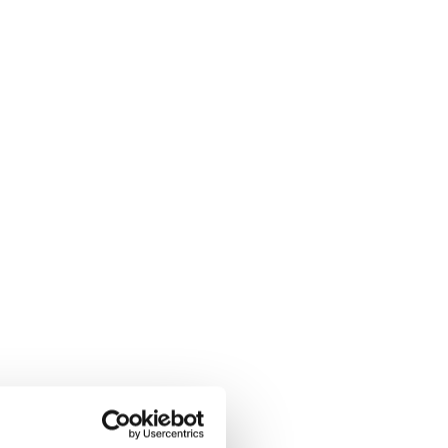
ngt nach zehn Jahren im
 neben neuen Songs die alten Hits
So herrlich schön und
ann Producer for Baloise
/Session Basel AG: BBM
z, Hard Studios, Zürich