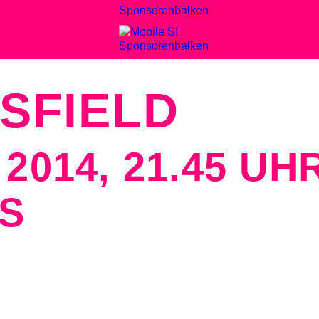
NSFIELD
 2014, 21.45 UH
ES
ianco und Lisa Stansfield haben die Acht
e Zeit wieder reif: Matt Bianco melden si