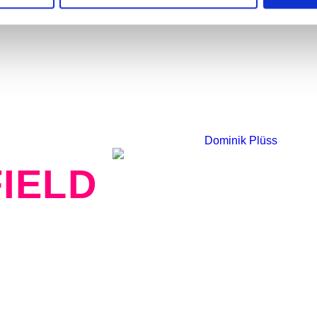
Foto:
Dominik Plüss
FIELD
Mo, 27. Okt. 2014, 21.45 Uhr | BACK TO 