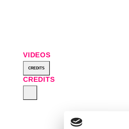
Latin-Pop und Hits wie «Yeh Yeh» 
Filmbusiness endlich wieder ihren
in neuer Frische: von «This Is th
schwelgerisch, als hätten die Ach
Christian Hug
VIDEOS
CREDITS
CREDITS
Executive Producer for Baloise Se
Session/Session Basel AG: Yvonne
Productions, Wallbach (Switzerland