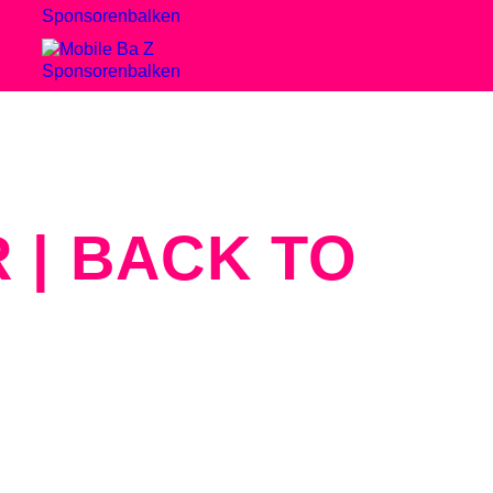
R | BACK TO
ziger Jahre geprägt und vergoldet.
ch zurück mit ihrem geschmeidigen