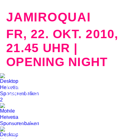
JAMIROQUAI
FR, 22. OKT. 2010,
21.45 UHR |
OPENING NIGHT
Festsaal Messe Basel
Höchste rhythmische Präzision. Das sichere
Gefühl für den swingenden Offbeat. Und in
diesem scheinbar starren Korsett die Freiheit
zur leichten Verzögerung, zum improvisierenden
Groove, zur überraschenden Melodie finden.
Das ist Jazzfunk vom Feinsten.
Zwei der herausragenden Spezialisten dieses