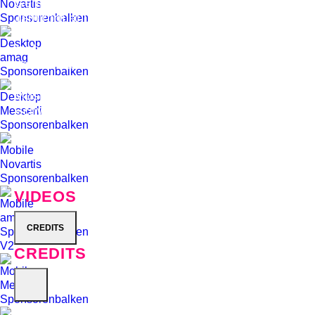
Genres eröffneten das Festival im Jahr 2010:
Jamiroquai und Roy Ayers. Beide sind
Ausnahmemusiker und Weltstars. Der eine
mehr, der andere weniger im Rampenlicht. Aber
der mitreissende, hochinfizierende Sound
verband sie und katapultierte das Basler
Musikfestival zu seinem Jubiläum mit viel
Schwung in das nächste Vierteljahrhundert.
Zeno van Essel
VIDEOS
CREDITS
CREDITS