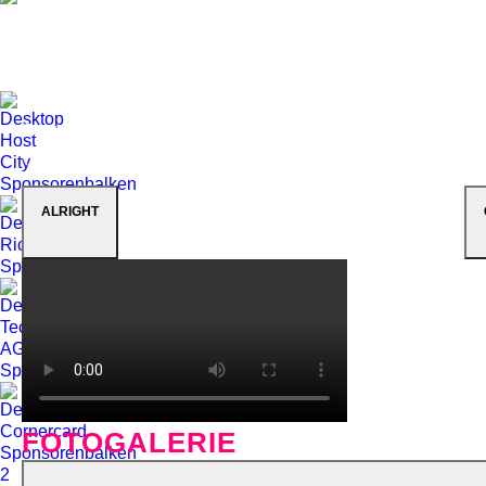
Executive Producer for Swiss Television (SF):
Yvonne Söhner Executive Producers for Avo
Session/Session Basel AG: Matthias Müller and
Beatrice Stirnimann Director: Roli Bärlocher,
BBM Productions, Wallbach (Switzerland)
Sound: Ron Kurz, Hard Studios, Zürich
(Switzerland) Live Photos: © Dominik Plüss
ALRIGHT
FOTOGALERIE