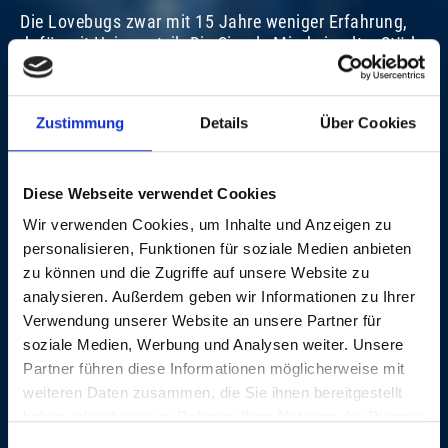
Die Lovebugs zwar mit 15 Jahre weniger Erfahrung,
dafür mit Heimvorteil. Die Simple Minds in alter Stärke
SIMPLE MINDS
S
mit ihren Eisbrecher-Hits wie «Alive And Kicking»,
«Belfast Child» oder «Don’t You (Forget About Me)».
SO, 15. NOV. 2009, 21.30 UHR | GET ROCKED
SO
Und beide Formationen mit jeweils einem neuen
Zustimmung
Details
Über Cookies
Album im Gepäck. Die Schlacht konnte beginnen!
Moment mal: Bei einem Rock-Gipfel spielt man ja
nicht gegen- sondern miteinander. Noch besser!
Diese Webseite verwendet Cookies
Zeno van Essel
Wir verwenden Cookies, um Inhalte und Anzeigen zu
personalisieren, Funktionen für soziale Medien anbieten
zu können und die Zugriffe auf unsere Website zu
FOTOGALERIE
analysieren. Außerdem geben wir Informationen zu Ihrer
Verwendung unserer Website an unsere Partner für
soziale Medien, Werbung und Analysen weiter. Unsere
Partner führen diese Informationen möglicherweise mit
weiteren Daten zusammen, die Sie ihnen bereitgestellt
haben oder die sie im Rahmen Ihrer Nutzung der Dienste
gesammelt haben.
Einwilligungsauswahl