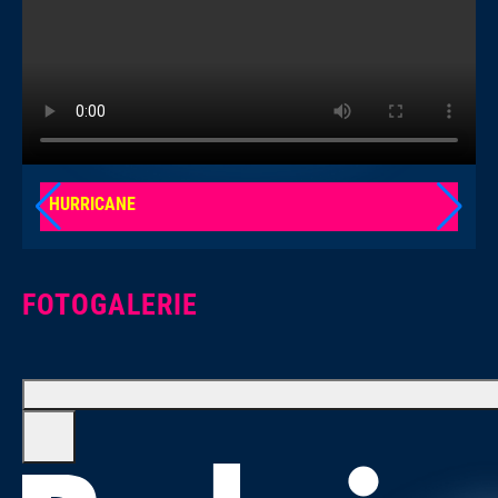
HURRICANE
JAM
FOTOGALERIE