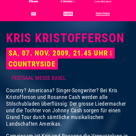
KRIS KRISTOFFERSON
SA, 07. NOV. 2009, 21.45 UHR |
COUNTRYSIDE
FESTSAAL MESSE BASEL
Country? Americana? Singer-Songwriter? Bei Kris
Kristofferson und Rosanne Cash werden alle
Stilschubladen überflüssig: Der grosse Liedermacher
und die Tochter von Johnny Cash sorgen für einen
Foto:
Foto:
Dominik Plüss
Marco Grob
Grand Tour durch sämtliche musikalischen
Landschaften Amerikas.
Gemeinsam ist Kris und Rosanne die Verwurzelung in