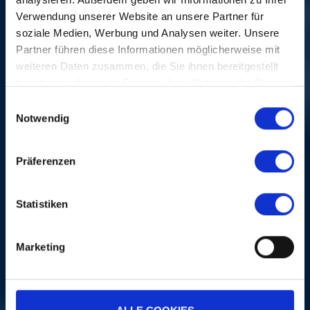
Verwendung unserer Website an unsere Partner für
soziale Medien, Werbung und Analysen weiter. Unsere
CREDITS
Partner führen diese Informationen möglicherweise mit
weiteren Daten zusammen, die Sie ihnen bereitgestellt
haben oder die sie im Rahmen Ihrer Nutzung der Dienste
gesammelt haben.
Einwilligungsauswahl
Notwendig
Präferenzen
MEHR
Statistiken
Marketing
PORTRAITS