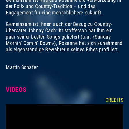
der Folk- und Country-Tradition – und das
Engagement für eine menschlichere Zukunft.
Gemeinsam ist Ihnen auch der Bezug zu Country-
Übervater Johnny Cash: Kristofferson hat ihm ein
paar seiner besten Songs geliefert (u.a. «Sunday
Mornin‘ Comin‘ Down»), Rosanne hat sich zunehmend
als eigenständige Bewahrerin seines Erbes profiliert.
Martin Schäfer
KRIS KRISTOFFERSON
KRIS KRISTOFFERSON
K
D
VIDEOS
SA, 07. NOV. 2009, 21.45 UHR | COUNTRYSIDE
PORTRAITS 2009
SA
P
CREDITS