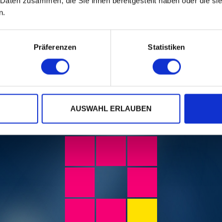
 Daten zusammen, die Sie ihnen bereitgestellt haben oder die s
n.
Präferenzen
Statistiken
Foto:
Dominik Plüss
AUSWAHL ERLAUBEN