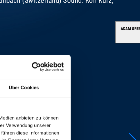
Wallbach (Switzerland) Sound: Ron Kurz,
ADAM GREE
Über Cookies
 Medien anbieten zu können
hrer Verwendung unserer
 führen diese Informationen