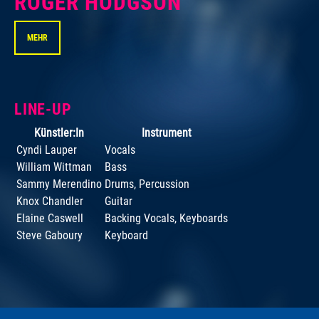
ROGER HODGSON
MEHR
LINE-UP
Künstler:In
Instrument
Cyndi Lauper
Vocals
William Wittman
Bass
Sammy Merendino
Drums, Percussion
Knox Chandler
Guitar
Elaine Caswell
Backing Vocals, Keyboards
Steve Gaboury
Keyboard