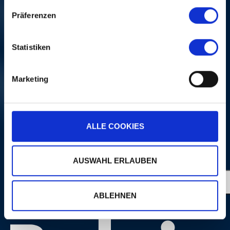
Präferenzen
CYNDI LAUPER
Fr, 31. Okt. 2008, 20
Statistiken
Uhr | OPENING NIGHT
Uh
Marketing
MEHR
ALLE COOKIES
PORTRAITS
AUSWAHL ERLAUBEN
ABLEHNEN