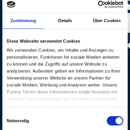
Zustimmung
Details
Über Cookies
Diese Webseite verwendet Cookies
Wir verwenden Cookies, um Inhalte und Anzeigen zu
Foto:
Dominik Plüss
personalisieren, Funktionen für soziale Medien anbieten
zu können und die Zugriffe auf unsere Website zu
analysieren. Außerdem geben wir Informationen zu Ihrer
Verwendung unserer Website an unsere Partner für
soziale Medien, Werbung und Analysen weiter. Unsere
CREDITS
Partner führen diese Informationen möglicherweise mit
weiteren Daten zusammen, die Sie ihnen bereitgestellt
haben oder die sie im Rahmen Ihrer Nutzung der Dienste
gesammelt haben.
Einwilligungsauswahl
Notwendig