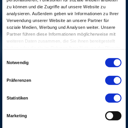
zu können und die Zugriffe auf unsere Website zu
analysieren. Außerdem geben wir Informationen zu Ihrer
Verwendung unserer Website an unsere Partner für
soziale Medien, Werbung und Analysen weiter. Unsere
Partner führen diese Informationen möglicherweise mit
weiteren Daten zusammen, die Sie ihnen bereitgestellt
haben oder die sie im Rahmen Ihrer Nutzung der Dienste
gesammelt haben.
Einwilligungsauswahl
Notwendig
FREDDY COLE
Mi, 08. Nov. 2006, 20 Uhr |
Präferenzen
BIG BAND, BIG VOICES, BIG FUN
B
Statistiken
Marketing