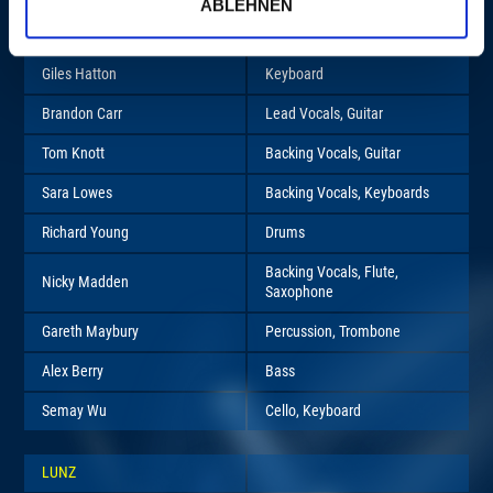
ABLEHNEN
Christian Madden
Keyboard
Giles Hatton
Keyboard
Brandon Carr
Lead Vocals, Guitar
Tom Knott
Backing Vocals, Guitar
Sara Lowes
Backing Vocals, Keyboards
Richard Young
Drums
Backing Vocals, Flute,
Nicky Madden
Saxophone
Gareth Maybury
Percussion, Trombone
Alex Berry
Bass
Semay Wu
Cello, Keyboard
LUNZ