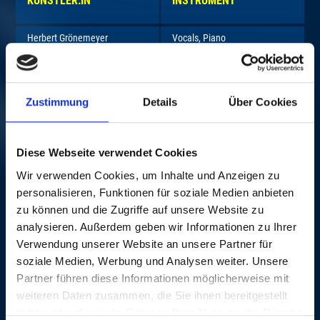
KÜNSTLER:IN
INSTRUMENT
Herbert Grönemeyer
Vocals, Piano
KIRA
Zustimmung
Details
Über Cookies
Kira Scholz
Vocals, Guitar
Michael Hagel
Keyboard
Diese Webseite verwendet Cookies
Jens Carstens
Drums, Percussion
Wir verwenden Cookies, um Inhalte und Anzeigen zu
Mirko Schaffer
Bass, Guitar
personalisieren, Funktionen für soziale Medien anbieten
Peer Jensen
Bass, Guitar
zu können und die Zugriffe auf unsere Website zu
analysieren. Außerdem geben wir Informationen zu Ihrer
Verwendung unserer Website an unsere Partner für
MERZ
soziale Medien, Werbung und Analysen weiter. Unsere
Vocals, Guitar, Keyboard,
Partner führen diese Informationen möglicherweise mit
Conrad Lambert
Sampler
weiteren Daten zusammen, die Sie ihnen bereitgestellt
haben oder die sie im Rahmen Ihrer Nutzung der Dienste