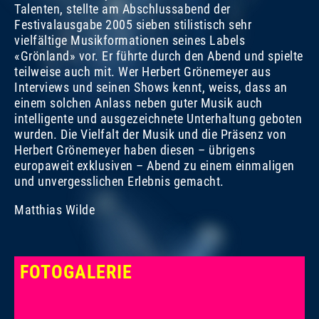
Talenten, stellte am Abschlussabend der
Festivalausgabe 2005 sieben stilistisch sehr
vielfältige Musikformationen seines Labels
«Grönland» vor. Er führte durch den Abend und spielte
teilweise auch mit. Wer Herbert Grönemeyer aus
Interviews und seinen Shows kennt, weiss, dass an
einem solchen Anlass neben guter Musik auch
intelligente und ausgezeichnete Unterhaltung geboten
wurden. Die Vielfalt der Musik und die Präsenz von
Herbert Grönemeyer haben diesen – übrigens
Foto:
Foto:
Dominik Plüss
Marco Grob
europaweit exklusiven – Abend zu einem einmaligen
und unvergesslichen Erlebnis gemacht.
Matthias Wilde
FOTOGALERIE