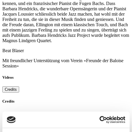
kennen, und ein französischer Pianist die Fugen Bachs. Dass
Barbara Hendricks, die wunderbare Opernsängerin und der Pianist
Jacques Loussier schliesslich beide Jazz machen, hat wohl mit der
Freiheit zu tun, die sie in dieser Musik finden und geniessen. Und
die Freude daran, Ellington mit einem klassischen Touch, und Bach
mit einem jazzigen Feeling zu spielen und zu singen, überträgt sich
aufs Publikum. Barbara Hendricks Jazz Project wurde begleitet vom
Magnus Lindgren Quartet.
Beat Blaser
Mit freundlicher Unterstützung vom
Verein «Freunde der Baloise
Session»
Videos
Credits
Credits
Executive Producer for Swiss Television (SF): Yvonne Söhner
Executive Producers for Avo Session/Session Basel AG: Matthias