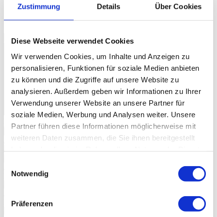
Müller and Beatrice Stirnimann Director: Roli Bärlocher, BBM
Zustimmung
Details
Über Cookies
Productions, Wallbach (Switzerland) Sound: Ron Kurz, Hard
Studios, Zürich (Switzerland) Live Photos: © Dominik Plüss
The Spring Seasons
Diese Webseite verwendet Cookies
Wir verwenden Cookies, um Inhalte und Anzeigen zu
personalisieren, Funktionen für soziale Medien anbieten
zu können und die Zugriffe auf unsere Website zu
analysieren. Außerdem geben wir Informationen zu Ihrer
Verwendung unserer Website an unsere Partner für
soziale Medien, Werbung und Analysen weiter. Unsere
Fotogalerie
Partner führen diese Informationen möglicherweise mit
weiteren Daten zusammen, die Sie ihnen bereitgestellt
haben oder die sie im Rahmen Ihrer Nutzung der Dienste
Foto:
Dominik Plüss
gesammelt haben.
Einwilligungsauswahl
Jacques Loussier
Fr, 11. Nov. 2005, 20 Uhr | DANGEROUS
Notwendig
LIAISON
Jacques Loussier
Fr, 11. Nov. 2005, 20 Uhr | DANGEROUS
LIAISON
Präferenzen