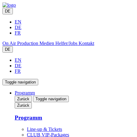
DE
EN
DE
FR
On Air
Production
Medien
Helfer/Jobs
Kontakt
DE
EN
DE
FR
Toggle navigation
Programm
Zurück
Toggle navigation
Zurück
Programm
Line-up & Tickets
CLUB VIP-Packages