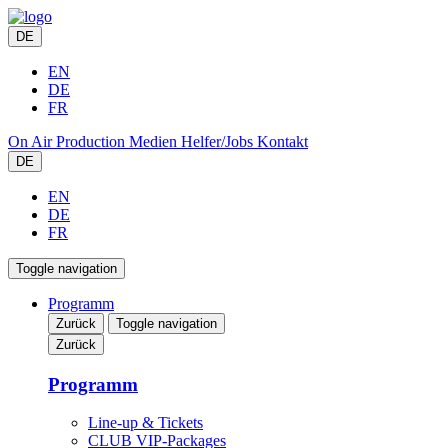
DE
EN
DE
FR
On Air
Production
Medien
Helfer/Jobs
Kontakt
DE
EN
DE
FR
Toggle navigation
Programm
Zurück
Toggle navigation
Zurück
Programm
Line-up & Tickets
CLUB VIP-Packages