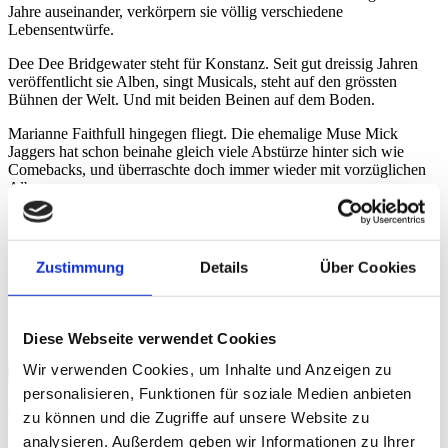
Jahre auseinander, verkörpern sie völlig verschiedene
Lebensentwürfe.
Dee Dee Bridgewater steht für Konstanz. Seit gut dreissig Jahren
veröffentlicht sie Alben, singt Musicals, steht auf den grössten
Bühnen der Welt. Und mit beiden Beinen auf dem Boden.
Marianne Faithfull hingegen fliegt. Die ehemalige Muse Mick
Jaggers hat schon beinahe gleich viele Abstürze hinter sich wie
Comebacks, und überraschte doch immer wieder mit vorzüglichen
Alben.
Zwei grosse Künstlerinnen an einem Konzertabend! Bridgewater
mit ihrem Chanson-Programm «J’ai deux amours», Faithfull mit
ihrem Werk «Before the poison».
Zustimmung
Details
Über Cookies
Beat Blaser
Videos
Diese Webseite verwendet Cookies
Wir verwenden Cookies, um Inhalte und Anzeigen zu
Credits
personalisieren, Funktionen für soziale Medien anbieten
Credits
zu können und die Zugriffe auf unsere Website zu
analysieren. Außerdem geben wir Informationen zu Ihrer