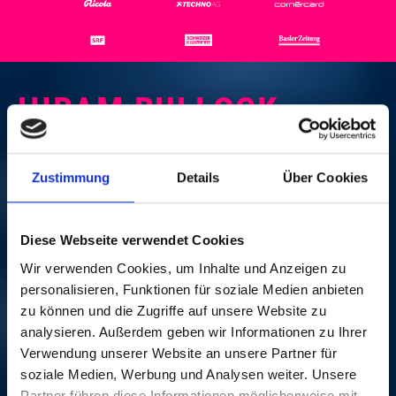
HIRAM BULLOCK
GROUP
Zustimmung
Details
Über Cookies
FR, 09. NOV. 2001, 20
UHR | ROCK´N´ROOTS
Diese Webseite verwendet Cookies
Wir verwenden Cookies, um Inhalte und Anzeigen zu
Festsaal Messe Basel
personalisieren, Funktionen für soziale Medien anbieten
Bo Diddley – dieser Künstler aus dem US-Bundesstaat
zu können und die Zugriffe auf unsere Website zu
Mississippi – ist ein absolutes Muss für alle Fans von
analysieren. Außerdem geben wir Informationen zu Ihrer
authentischem Rock’n’Roll und Rhythm’n’Blues. Der
Verwendung unserer Website an unsere Partner für
Mann mit den selbstgebauten, viereckigen
soziale Medien, Werbung und Analysen weiter. Unsere
Instrumenten und dem ureigenen, synkopischen
Partner führen diese Informationen möglicherweise mit