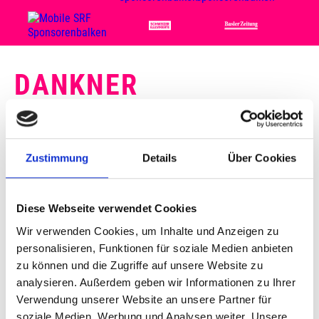
DANKNER
SA, 03. NOV. 2001, 20 UHR | POP
STRINGS
Zustimmung
Details
Über Cookies
FESTSAAL MESSE BASEL
22 Jahre jung war sie an ihrem Auftritt an unserem
Diese Webseite verwendet Cookies
Festival im Jahr 2001: Vanessa Mae, die
Wir verwenden Cookies, um Inhalte und Anzeigen zu
Geigenvirtuosin aus London. Dank ihrem ersten Pop-
personalisieren, Funktionen für soziale Medien anbieten
Album «The Violin Player» eroberte die klassisch
zu können und die Zugriffe auf unsere Website zu
ausgebildete, preisgekrönte Musikerin die Herzen des
analysieren. Außerdem geben wir Informationen zu Ihrer
avantgardistisch orientieren Publikums im Sturm. Auf
Verwendung unserer Website an unsere Partner für
der Bühne führt Vanessa Mae gerissene
Modekreationen vor, aber ihr extravagantes Äusseres
soziale Medien, Werbung und Analysen weiter. Unsere