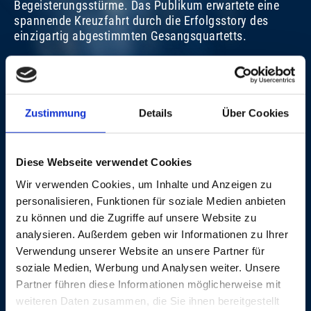
Begeisterungsstürme. Das Publikum erwartete eine
spannende Kreuzfahrt durch die Erfolgsstory des
einzigartig abgestimmten Gesangsquartetts.
LINE-UP
Zustimmung
Details
Über Cookies
Künstler:In
Instrument
Tim Hauser
Vocals
Diese Webseite verwendet Cookies
Janis Siegel
Vocals
Alain Paul
Vocals
Wir verwenden Cookies, um Inhalte und Anzeigen zu
Cheryl Bentyne
Vocals
personalisieren, Funktionen für soziale Medien anbieten
Yaron Gershovsky
Piano
zu können und die Zugriffe auf unsere Website zu
Michael Bowie
Bass
analysieren. Außerdem geben wir Informationen zu Ihrer
Buddy Williams
Drums
Verwendung unserer Website an unsere Partner für
Larry Klimas
Saxophone
soziale Medien, Werbung und Analysen weiter. Unsere
Jeff Richman
Rhythm Guitar
Partner führen diese Informationen möglicherweise mit
WEITERE KONZERTE
weiteren Daten zusammen, die Sie ihnen bereitgestellt