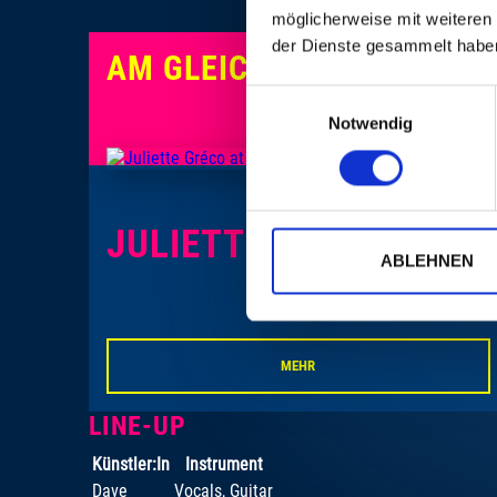
möglicherweise mit weiteren
der Dienste gesammelt habe
AM GLEICHEN ABEND
Einwilligungsauswahl
Notwendig
JULIETTE GRÉCO
ABLEHNEN
MEHR
LINE-UP
Künstler:In
Instrument
Dave
Vocals, Guitar