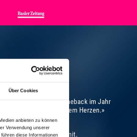
NSONS
Über Cookies
dien viel beachteten Comeback im Jahr
t die Stimme direkt aus dem Herzen.»
 Medien anbieten zu können
hrer Verwendung unserer
rogramm gleich selbst mit.
 führen diese Informationen