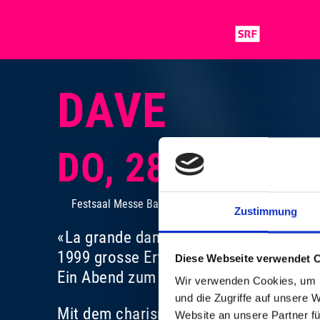
DAVE
DO, 28. OKT. 1
Festsaal Messe Basel
Zustimmung
«La grande dame du chanson» feierte 
1999 grosse Erfolge in Europa. Man sa
Diese Webseite verwendet 
Ein Abend zum Träumen und Mitsummen
Wir verwenden Cookies, um I
und die Zugriffe auf unsere 
Mit dem charismatischen Dave brachte 
Website an unsere Partner fü