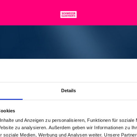
999, 20 UHR | CHA
Details
mit einem heftig applaudierten und von den Me
gt zu Recht über sie: «Bei Juliette Gréco komm
Cookies
 der bekanntesten französischen Chansons.
nhalte und Anzeigen zu personalisieren, Funktionen für soziale
Website zu analysieren. Außerdem geben wir Informationen zu I
die französische Starsängerin ihr Wunsch-Vorp
r soziale Medien, Werbung und Analysen weiter. Unsere Partner