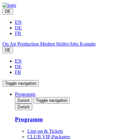
DE
EN
DE
FR
On Air
Production
Medien
Helfer/Jobs
Kontakt
DE
EN
DE
FR
Toggle navigation
Programm
Zurück
Toggle navigation
Zurück
Programm
Line-up & Tickets
CLUB VIP-Packages