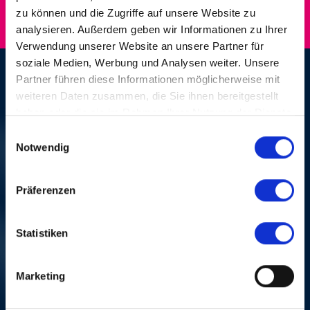
zu können und die Zugriffe auf unsere Website zu
analysieren. Außerdem geben wir Informationen zu Ihrer
Verwendung unserer Website an unsere Partner für
soziale Medien, Werbung und Analysen weiter. Unsere
BILLY COBHAM
Partner führen diese Informationen möglicherweise mit
weiteren Daten zusammen, die Sie ihnen bereitgestellt
haben oder die sie im Rahmen Ihrer Nutzung der Dienste
DO, 24. OKT. 1996, 12 UHR | SCHUL-
gesammelt haben.
Einwilligungsauswahl
WORKSHOP
Notwendig
GYMNASIUM, MÜNCHENSTEIN
Präferenzen
Statistiken
Marketing