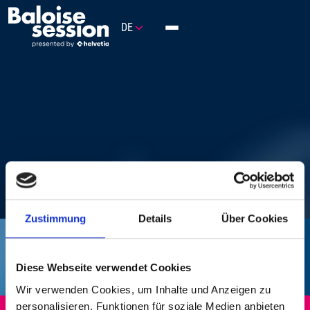
PROGRAMM
DE
TOGGLE
NAVIGATION
FESTIVAL
PARTNER
BACKLINE BLOG
NEWSLETTER
Zustimmung
Details
Über Cookies
Diese Webseite verwendet Cookies
Wir verwenden Cookies, um Inhalte und Anzeigen zu
personalisieren, Funktionen für soziale Medien anbieten