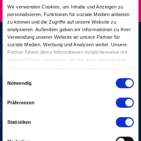
Wir verwenden Cookies, um Inhalte und Anzeigen zu
personalisieren, Funktionen für soziale Medien anbieten
zu können und die Zugriffe auf unsere Website zu
analysieren. Außerdem geben wir Informationen zu Ihrer
YELLOWJACKETS
Verwendung unserer Website an unsere Partner für
soziale Medien, Werbung und Analysen weiter. Unsere
DI, 22. OKT. 1996,
Partner führen diese Informationen möglicherweise mit
weiteren Daten zusammen, die Sie ihnen bereitgestellt
20.30 UHR | FUSION &
haben oder die sie im Rahmen Ihrer Nutzung der Dienste
gesammelt haben.
Einwilligungsauswahl
JAZZ-ROCK
Notwendig
Atlantis Basel
Präferenzen
Acht Grammy-Nominierungen und zwei Grammy-
Awards. Projekte mit Bobby McFerrin, Bruce Hornsby,
Statistiken
der Philharmonie von Tokio und der New American
Jazz Philharmonie. Dazu die Filmmusik von Star Trek
IV. Ihre 95er-CD «Dreamland» gab Hinweise auf die