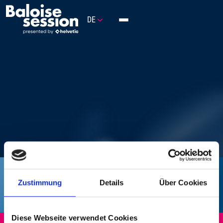
PROGRAMM
DE
TOGGLE
NAVIGATION
FESTIVAL
PARTNER
BACKLINE BLOG
NEWSLETTER
Zustimmung
Details
Über Cookies
Diese Webseite verwendet Cookies