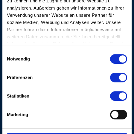
zu können und die Zugriffe auf unsere Website zu
betitelt. Wir verliehen dem Hilton-Lunch das Prädikat
analysieren. Außerdem geben wir Informationen zu Ihrer
des «hottest Lunch-Buffets in Basel».
Verwendung unserer Website an unsere Partner für
soziale Medien, Werbung und Analysen weiter. Unsere
Partner führen diese Informationen möglicherweise mit
weiteren Daten zusammen, die Sie ihnen bereitgestellt
WEITERE KONZERTE
haben oder die sie im Rahmen Ihrer Nutzung der Dienste
gesammelt haben.
BLUES- UND JAZZ-
Einwilligungsauswahl
So, 21. Okt. 1990, 12 Uhr
Notwendig
LUNCH
Präferenzen
ANGELA BROWN &
JEANNE CARROLL
Statistiken
MIT CHRISTIAN CHRISTL
Marketing
MEHR