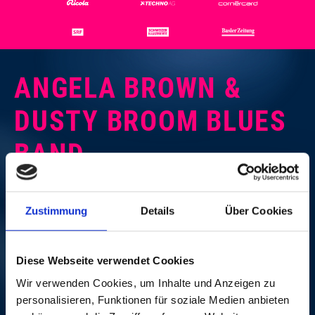
ANGELA BROWN &
DUSTY BROOM BLUES
BAND
SO, 20. OKT. 1996, 12
Zustimmung
Details
Über Cookies
UHR | BLUES-LUNCH
Hotel Hilton Basel
Diese Webseite verwendet Cookies
In einem Musical sang Angela Brown die Rolle der
Wir verwenden Cookies, um Inhalte und Anzeigen zu
Bessie Smith mit grossem Erfolg. Die Dame aus
personalisieren, Funktionen für soziale Medien anbieten
Chicago wurde oft als «Hottest Blues Lady in Town»