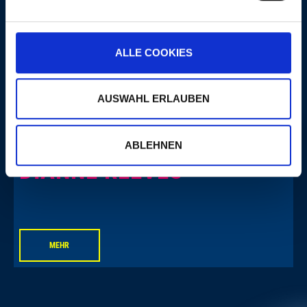
DO, 07. NOV. 2002, 20 UHR
ALLE COOKIES
JAZZ GALA
AUSWAHL ERLAUBEN
ABLEHNEN
DIANNE REEVES
MEHR