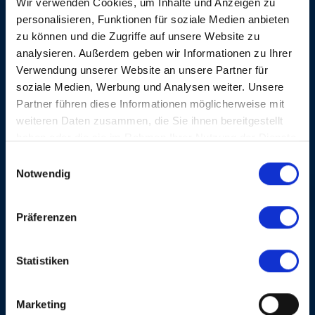
Wir verwenden Cookies, um Inhalte und Anzeigen zu
Garant für einen Abend mit Gänsehaut.
personalisieren, Funktionen für soziale Medien anbieten
zu können und die Zugriffe auf unsere Website zu
analysieren. Außerdem geben wir Informationen zu Ihrer
Verwendung unserer Website an unsere Partner für
WEITERE KONZERTE
soziale Medien, Werbung und Analysen weiter. Unsere
Partner führen diese Informationen möglicherweise mit
SA, 13. NOV. 2010, 20 UHR
weiteren Daten zusammen, die Sie ihnen bereitgestellt
JAZZ IN THE AIR
haben oder die sie im Rahmen Ihrer Nutzung der Dienste
gesammelt haben.
Einwilligungsauswahl
Notwendig
Präferenzen
DIANNE REEVES
Statistiken
Marketing
MEHR